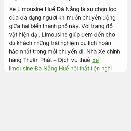
Xe Limousine Huế Đà Nẵng là sự chọn lọc
của đa dạng người khi muốn chuyển động
giữa hai biến thành phố này. Với trang đồ
vật hiện đại, Limousine giúp đem đến cho
du khách những trải nghiệm du lịch hoàn
hảo nhất trong mỗi chuyến đi. Nhà Xe chính
hãng Thuận Phát – Dịch vụ thuê
xe
limousine Đà Nẵng Huế nội thất tiện nghi
chất lượng cao tuyến Huế – Đà Nẵng!
Chúng tôi cố gắng đem đến cho bạn chuyến
đi chất lượng ổn định nhất và dễ chịu nhất
với công cụ hiện đại và tài xế đúng quy trình
triển khai.
Bảo hành minh bạch.
Xe giá rẻ hạng mục dịch vụ