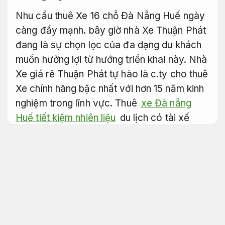
Nhu cầu thuê Xe 16 chỗ Đà Nẵng Huế ngày
càng đẩy mạnh. bây giờ nhà Xe Thuận Phát
đang là sự chọn lọc của đa dạng du khách
muốn hưởng lợi từ hướng triển khai này. Nhà
Xe giá rẻ Thuận Phát tự hào là c.ty cho thuê
Xe chính hãng bậc nhất với hơn 15 năm kinh
nghiệm trong lĩnh vực. Thuê
xe Đà nẵng
Huế tiết kiệm nhiên liệu
du lịch có tài xế
riêng đưa các bạn đi đa dạng địa điểm nổi
tiếng ở Huế, Đà Nẵng.
Tư vấn rõ ràng.
Xe giá rẻ Đà Nẵng Huế đưa đón
tận nơi giá tốt
Tư vấn rõ ràng.
Xe Đà Nẵng Huế cao cấp