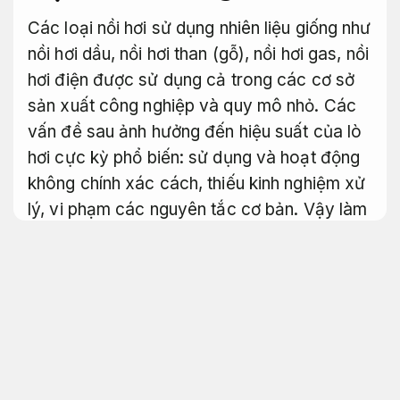
Các loại nồi hơi sử dụng nhiên liệu giống như
nồi hơi dầu, nồi hơi than (gỗ), nồi hơi gas, nồi
hơi điện được sử dụng cả trong các cơ sở
sản xuất công nghiệp và quy mô nhỏ. Các
vấn đề sau ảnh hưởng đến hiệu suất của lò
hơi cực kỳ phổ biến: sử dụng và hoạt động
không chính xác cách, thiếu kinh nghiệm xử
lý, vi phạm các nguyên tắc cơ bản. Vậy làm
thế nào bạn có lẽ cải thiện hiệu suất của nồi
hơi? Dựa trên kinh nghiệm xử lý chuyên môn
gắn bó lâu, chúng tôi đã tóm tắt những
nguyên nhân chính và biện pháp đối phó để
cải thiện hiệu suất
giải pháp lò hơi chịu tải
tốt
và chúng tôi hy vọng điều này sẽ giúp
ích được cho c.ty của bạn.