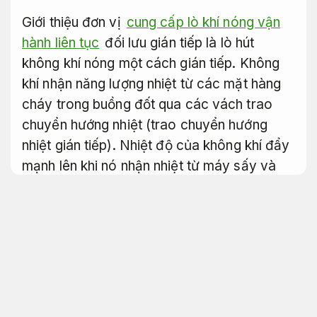
Giới thiệu đơn vị
cung cấp lò khí nóng vận
hành liên tục
đối lưu gián tiếp là lò hút
không khí nóng một cách gián tiếp. Không
khí nhận năng lượng nhiệt từ các mặt hàng
cháy trong buồng đốt qua các vách trao
chuyển hướng nhiệt (trao chuyển hướng
nhiệt gián tiếp). Nhiệt độ của không khí đẩy
mạnh lên khi nó nhận nhiệt từ máy sấy và
được truyền qua các ống dẫn khí nóng đến
đồ vật tiêu thụ nhiệt. Không ô nhiễm, không
khói, bụi hay tia lửa. dễ sử dụng và bảo trì.
Phù hợp môi trường công nghiệp.
Quạt ly tâm cao áp nhà máy dễ bảo trì